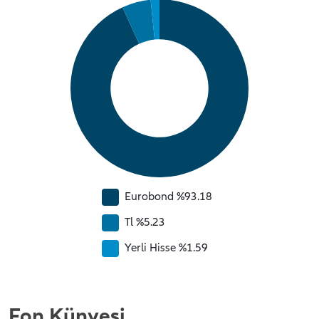
Eurobond %93.18
Tl %5.23
Yerli Hisse %1.59
Fon Künyesi