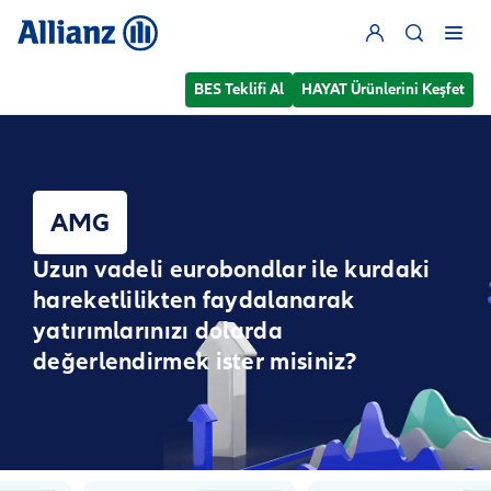
BES Teklifi Al
HAYAT Ürünlerini Keşfet
AMG
Uzun vadeli eurobondlar ile kurdaki
hareketlilikten faydalanarak
yatırımlarınızı dolarda
değerlendirmek ister misiniz?