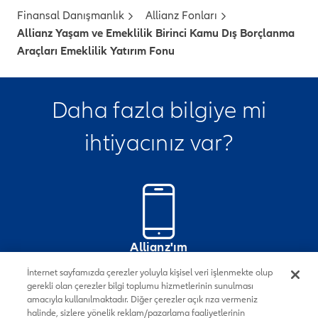
Finansal Danışmanlık
Allianz Fonları
Allianz Yaşam ve Emeklilik Birinci Kamu Dış Borçlanma
Araçları Emeklilik Yatırım Fonu
Daha fazla bilgiye mi
ihtiyacınız var?
Allianz'ım
Mobil Uygulamasını İndirin
İnternet sayfamızda çerezler yoluyla kişisel veri işlenmekte olup
gerekli olan çerezler bilgi toplumu hizmetlerinin sunulması
amacıyla kullanılmaktadır. Diğer çerezler açık rıza vermeniz
halinde, sizlere yönelik reklam/pazarlama faaliyetlerinin