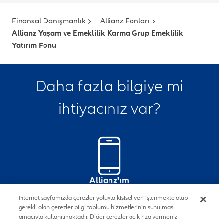
Finansal Danışmanlık
Allianz Fonları
Allianz Yaşam ve Emeklilik Karma Grup Emeklilik
Yatırım Fonu
Daha fazla bilgiye mi
ihtiyacınız var?
Allianz'ım
Mobil Uygulamasını İndirin
İnternet sayfamızda çerezler yoluyla kişisel veri işlenmekte olup
gerekli olan çerezler bilgi toplumu hizmetlerinin sunulması
amacıyla kullanılmaktadır. Diğer çerezler açık rıza vermeniz