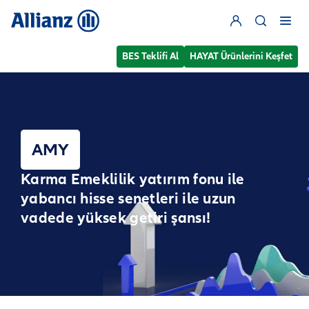
BES Teklifi Al
HAYAT Ürünlerini Keşfet
AMY
Karma Emeklilik yatırım fonu ile
yabancı hisse senetleri ile uzun
vadede yüksek getiri şansı!