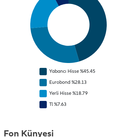
Yabancı Hisse %45.45
Eurobond %28.13
Yerli Hisse %18.79
Tl %7.63
Fon Künyesi