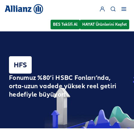
BES Teklifi Al
HAYAT Ürünlerini Keşfet
HFS
Fonumuz %80’i HSBC Fonları’nda,
orta-uzun vadede yüksek reel getiri
hedefiyle büyüyor!