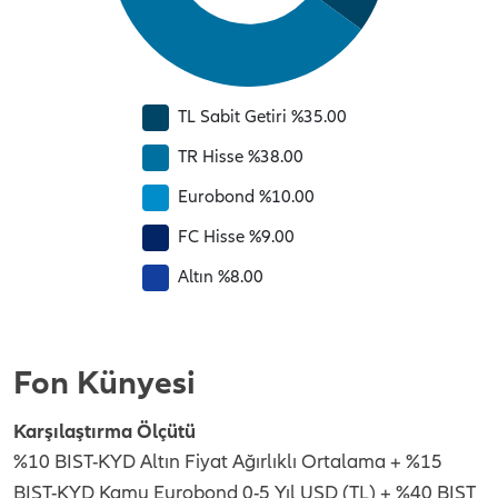
TL Sabit Getiri %35.00
TR Hisse %38.00
Eurobond %10.00
FC Hisse %9.00
Altın %8.00
Fon Künyesi
Karşılaştırma Ölçütü
%10 BIST-KYD Altın Fiyat Ağırlıklı Ortalama + %15
BIST-KYD Kamu Eurobond 0-5 Yıl USD (TL) + %40 BIST