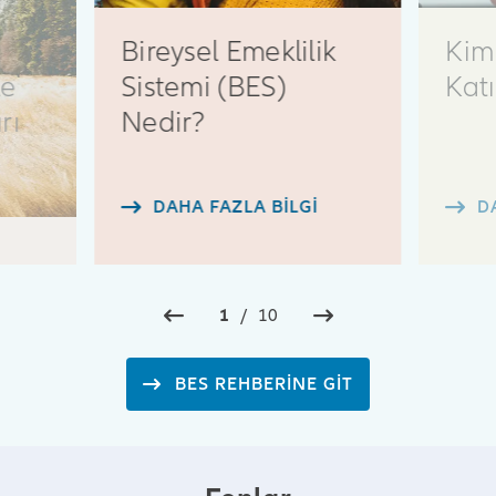
Bireysel Emeklilik
Kim
le
Sistemi (BES)
Katı
rı
Nedir?
DAHA FAZLA BILGI
D
1
/
10
BES REHBERİNE GİT