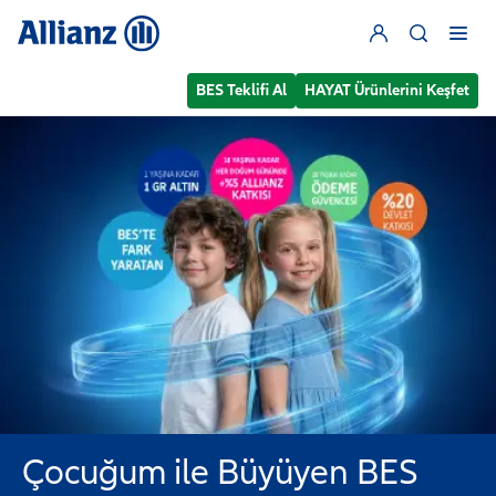
BES Teklifi Al
HAYAT Ürünlerini Keşfet
Çocuğum ile Büyüyen BES