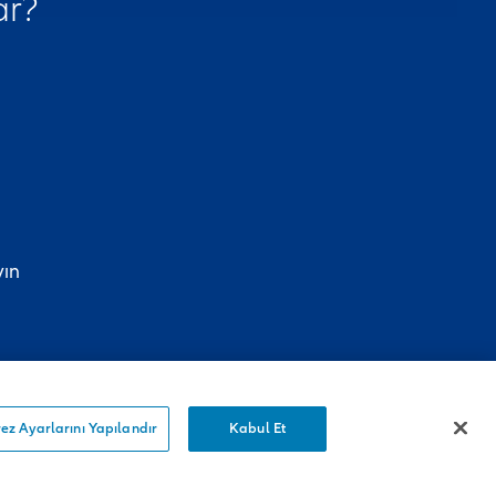
ar?
yın
ez Ayarlarını Yapılandır
Kabul Et