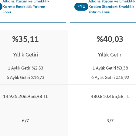
Allianz Yaşam ve Emeklilik
Allianz Yaşam ve Emeklilik
FYU
Karma Emeklilik Yatırım
Katılım Standart Emeklilik
Fonu
Yatırım Fonu
%35,11
%40,03
Yıllık Getiri
Yıllık Getiri
1 Aylık Getiri %2,53
1 Aylık Getiri %3,38
6 Aylık Getiri %16,73
6 Aylık Getiri %15,92
14.925.206.956,98 TL
480.810.465,58 TL
6/7
3/7