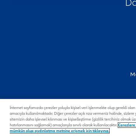
Da
Mo
İnternet sayfamızda çerezler yoluyla kişisel veri işlenmekte olup gerekli ola
amacıyla kullanılmaktadır. Diğer çerezler açık rıza vermeniz halinde, sizlere
sitemizin daha işlevsel kılınması ve kişiselleştirme (gizlilik tercihiniz olmak ü
Gizlilik Sözleşmesi ve Kullanım Şartları
Ödeme Ka
hatırlanmasını sağlamak) amaçlarıyla sınırlı olarak kullanılacaktır.
Çerezlere 
mümkün olup aydınlatma metnine erişmek için tıklayınız.