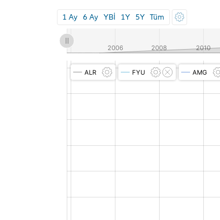
1 Ay
6 Ay
YBİ
1Y
5Y
Tüm