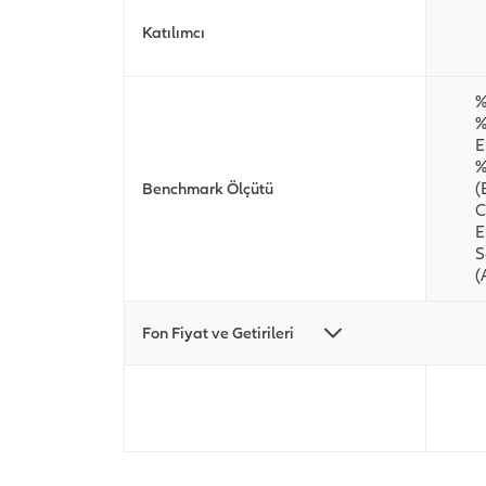
Katılımcı
%
%
E
%
(
Benchmark Ölçütü
C
E
S
(
Fon Fiyat ve Getirileri