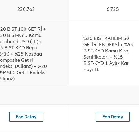
230.763
6.735
20 BIST 100 GETİRİ +
30 BIST-KYD Kamu
%20 BIST KATILIM 50
urobond USD (TL) +
GETİRİ ENDEKSİ + %65
5 BIST-KYD Repo
BIST-KYD Kamu Kira
Brüt) + %25 Nasdaq
Sertifikaları + %15
omposite Getiri
BIST-KYD 1 Aylık Kar
ndeksi (Allianz) + %20
Payı TL
&P 500 Getiri Endeksi
Allianz)
Fon Detay
Fon Detay