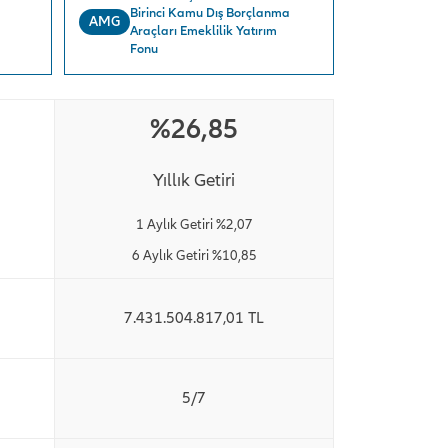
Birinci Kamu Dış Borçlanma
AMG
Araçları Emeklilik Yatırım
Fonu
%26,85
Yıllık Getiri
1 Aylık Getiri %2,07
6 Aylık Getiri %10,85
7.431.504.817,01 TL
5/7