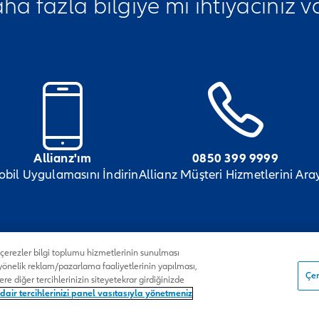
ha fazla bilgiye mi ihtiyacınız v
Allianz'ım
0850 399 9999
bil Uygulamasını İndirin
Allianz Müşteri Hizmetlerini Ara
n çerezler bilgi toplumu hizmetlerinin sunulması
 yönelik reklam/pazarlama faaliyetlerinin yapılması,
Çer
zere diğer tercihlerinizin siteyetekrar girdiğinizde
nalları
Copyright 2026 - Tüm hakları Allianz'a aittir.
dair tercihlerinizi panel vasıtasıyla yönetmeniz