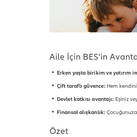
Aile İçin BES’in Avanta
Erken yaşta birikim ve yatırım i
Çift taraflı gü
vence:
Hem kendiniz 
Devlet katkısı avantajı:
Eşiniz ve
Finansal alışkanlık:
Çocuğunuza er
Özet