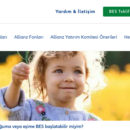
Yardım & İletişim
BES Teklif
ları
Allianz Fonları
Allianz Yatırım Komitesi Önerileri
He
ğuma veya eşime BES başlatabilir miyim?