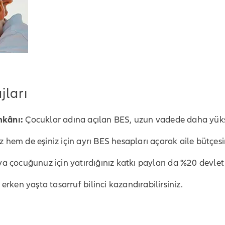
jları
mkânı:
Çocuklar adına açılan BES, uzun vadede daha yükse
hem de eşiniz için ayrı BES hesapları açarak aile bütçesin
ya çocuğunuz için yatırdığınız katkı payları da %20 devlet
ken yaşta tasarruf bilinci kazandırabilirsiniz.