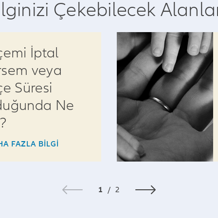
İlginizi Çekebilecek Alanla
çemi İptal
rsem veya
çe Süresi
duğunda Ne
?
HA FAZLA BILGI
1
/
2