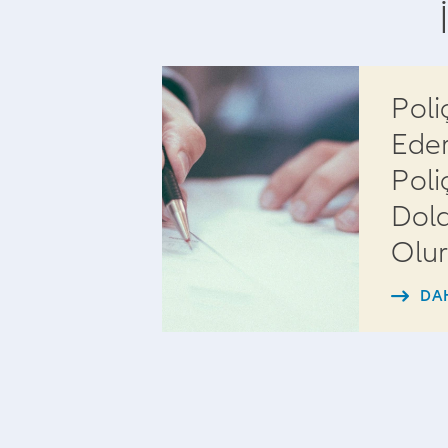
Poli
Ede
Poli
Dol
Olur
DA