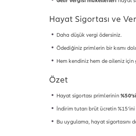
Gelir vergisi mükellefleri
hayat si
Hayat Sigortası ve Ver
Daha düşük vergi ödersiniz.
Ödediğiniz primlerin bir kısmı dola
Hem kendiniz hem de aileniz için
Özet
Hayat sigortası primlerinin
%50’s
İndirim tutarı brüt ücretin %15’ini
Bu uygulama, hayat sigortasını da