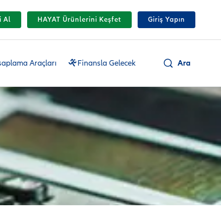
i Al
HAYAT Ürünlerini Keşfet
Giriş Yapın
Ara
aplama Araçları
Finansla Gelecek