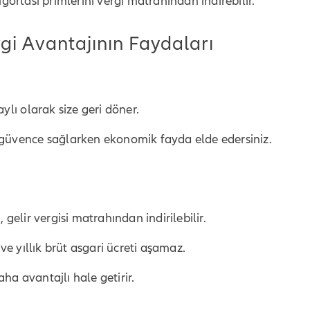
gortası primlerini vergi matrahından indirebilir.
gi Avantajının Faydaları
ylı olarak size geri döner.
 güvence sağlarken ekonomik fayda elde edersiniz.
i
, gelir vergisi matrahından indirilebilir.
 ve yıllık brüt asgari ücreti aşamaz.
ha avantajlı hale getirir.