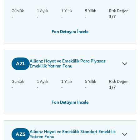
Günlük
1 Aylık
1 Yıllık
5 Yıllık
Risk Değeri
-
-
-
-
3/7
Fon Detayını İncele
Allianz Hayat ve Emeklilik Para Piyasası
AZL
Emeklilik Yatırım Fonu
Günlük
1 Aylık
1 Yıllık
5 Yıllık
Risk Değeri
-
-
-
-
1/7
Fon Detayını İncele
Allianz Hayat ve Emeklilik Standart Emeklilik
AZS
Yatırım Fonu