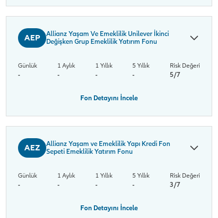
Allianz Yaşam Ve Emeklilik Unilever İkinci
AEP
Değişken Grup Emeklilik Yatırım Fonu
Günlük
1 Aylık
1 Yıllık
5 Yıllık
Risk Değeri
-
-
-
-
5/7
Fon Detayını İncele
Allianz Yaşam ve Emeklilik Yapı Kredi Fon
AEZ
Sepeti Emeklilik Yatırım Fonu
Günlük
1 Aylık
1 Yıllık
5 Yıllık
Risk Değeri
-
-
-
-
3/7
Fon Detayını İncele