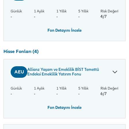
Günlük
1 Aylık
1 Yıllık
5 Yıllık
Risk Değeri
-
-
-
-
4/7
Fon Detayını İncele
Hisse Fonları (4)
Allianz Yaşam ve Emeklilik BİST Temettü
AEU
Endeksi Emeklilik Yatırım Fonu
Günlük
1 Aylık
1 Yıllık
5 Yıllık
Risk Değeri
-
-
-
-
6/7
Fon Detayını İncele