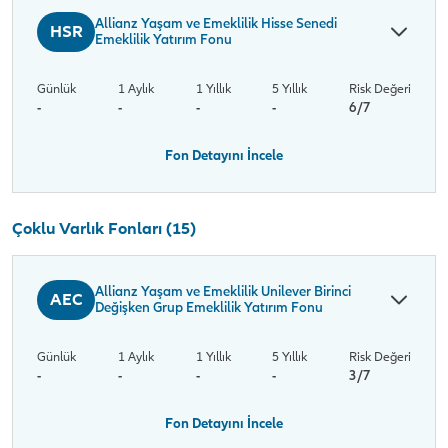
Allianz Yaşam ve Emeklilik Hisse Senedi
HSR
Emeklilik Yatırım Fonu
Günlük
1 Aylık
1 Yıllık
5 Yıllık
Risk Değeri
-
-
-
-
6/7
Fon Detayını İncele
Çoklu Varlık Fonları (15)
Allianz Yaşam ve Emeklilik Unilever Birinci
AEC
Değişken Grup Emeklilik Yatırım Fonu
Günlük
1 Aylık
1 Yıllık
5 Yıllık
Risk Değeri
-
-
-
-
3/7
Fon Detayını İncele