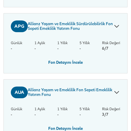
Allianz Yaşam ve Emeklilik Sürdürülebilirlik Fon
APG
Sepeti Emeklilik Yatırım Fonu
Günlük
1 Aylık
1 Yıllık
5 Yıllık
Risk Değeri
-
-
-
-
6/7
Fon Detayını İncele
Allianz Yaşam ve Emeklilik Fon Sepeti Emeklilik
AUA
Yatırım Fonu
Günlük
1 Aylık
1 Yıllık
5 Yıllık
Risk Değeri
-
-
-
-
3/7
Fon Detayını İncele