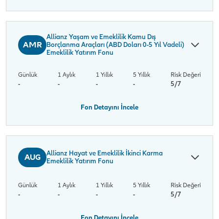
Allianz Yaşam ve Emeklilik Kamu Dış
AMR
Borçlanma Araçları (ABD Doları 0-5 Yıl Vadeli)
Emeklilik Yatırım Fonu
Günlük
1 Aylık
1 Yıllık
5 Yıllık
Risk Değeri
-
-
-
-
5/7
Fon Detayını İncele
Allianz Hayat ve Emeklilik İkinci Karma
AUG
Emeklilik Yatırım Fonu
Günlük
1 Aylık
1 Yıllık
5 Yıllık
Risk Değeri
-
-
-
-
5/7
Fon Detayını İncele