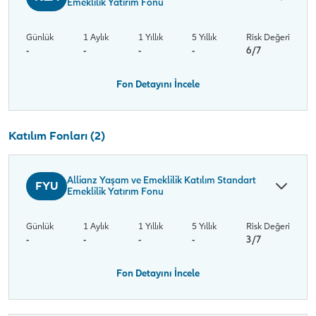
Emeklilik Yatırım Fonu
Günlük
1 Aylık
1 Yıllık
5 Yıllık
Risk Değeri
-
-
-
-
6/7
Fon Detayını İncele
Katılım Fonları (2)
Allianz Yaşam ve Emeklilik Katılım Standart
FYU
Emeklilik Yatırım Fonu
Günlük
1 Aylık
1 Yıllık
5 Yıllık
Risk Değeri
-
-
-
-
3/7
Fon Detayını İncele