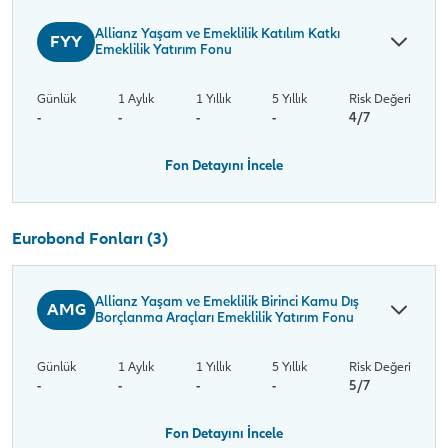
Allianz Yaşam ve Emeklilik Katılım Katkı
FYY
Emeklilik Yatırım Fonu
Günlük
1 Aylık
1 Yıllık
5 Yıllık
Risk Değeri
-
-
-
-
4/7
Fon Detayını İncele
Eurobond Fonları (3)
Allianz Yaşam ve Emeklilik Birinci Kamu Dış
AMG
Borçlanma Araçları Emeklilik Yatırım Fonu
Günlük
1 Aylık
1 Yıllık
5 Yıllık
Risk Değeri
-
-
-
-
5/7
Fon Detayını İncele