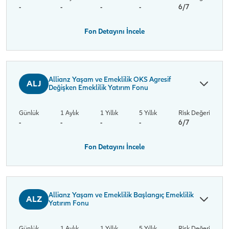
-
-
-
-
6/7
Fon Detayını İncele
Allianz Yaşam ve Emeklilik OKS Agresif
ALJ
Değişken Emeklilik Yatırım Fonu
Günlük
1 Aylık
1 Yıllık
5 Yıllık
Risk Değeri
-
-
-
-
6/7
Fon Detayını İncele
Allianz Yaşam ve Emeklilik Başlangıç Emeklilik
ALZ
Yatırım Fonu
Günlük
1 Aylık
1 Yıllık
5 Yıllık
Risk Değeri