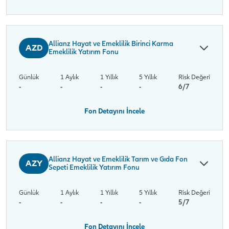
Allianz Hayat ve Emeklilik Birinci Karma
AZD
Emeklilik Yatırım Fonu
Günlük
1 Aylık
1 Yıllık
5 Yıllık
Risk Değeri
-
-
-
-
6/7
Fon Detayını İncele
Allianz Hayat ve Emeklilik Tarım ve Gıda Fon
AZY
Sepeti Emeklilik Yatırım Fonu
Günlük
1 Aylık
1 Yıllık
5 Yıllık
Risk Değeri
-
-
-
-
5/7
Fon Detayını İncele