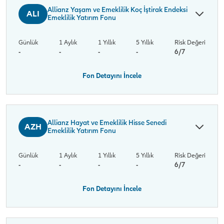
Allianz Yaşam ve Emeklilik Koç İştirak Endeksi
ALI
Emeklilik Yatırım Fonu
Günlük
1 Aylık
1 Yıllık
5 Yıllık
Risk Değeri
-
-
-
-
6/7
Fon Detayını İncele
Allianz Hayat ve Emeklilik Hisse Senedi
AZH
Emeklilik Yatırım Fonu
Günlük
1 Aylık
1 Yıllık
5 Yıllık
Risk Değeri
-
-
-
-
6/7
Fon Detayını İncele