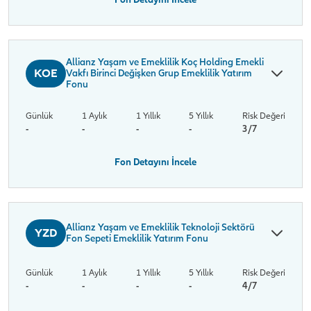
Allianz Yaşam ve Emeklilik Koç Holding Emekli
KOE
Vakfı Birinci Değişken Grup Emeklilik Yatırım
Fonu
Günlük
1 Aylık
1 Yıllık
5 Yıllık
Risk Değeri
-
-
-
-
3/7
Fon Detayını İncele
Allianz Yaşam ve Emeklilik Teknoloji Sektörü
YZD
Fon Sepeti Emeklilik Yatırım Fonu
Günlük
1 Aylık
1 Yıllık
5 Yıllık
Risk Değeri
-
-
-
-
4/7