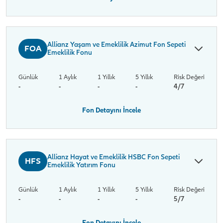
Allianz Yaşam ve Emeklilik Azimut Fon Sepeti
FOA
Emeklilik Fonu
Günlük
1 Aylık
1 Yıllık
5 Yıllık
Risk Değeri
-
-
-
-
4/7
Fon Detayını İncele
Allianz Hayat ve Emeklilik HSBC Fon Sepeti
HFS
Emeklilik Yatırım Fonu
Günlük
1 Aylık
1 Yıllık
5 Yıllık
Risk Değeri
-
-
-
-
5/7
Fon Detayını İncele