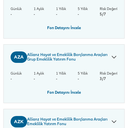
Günlük
1 Aylık
1 Yıllık
5 Yıllık
Risk Değeri
-
-
-
-
5/7
Fon Detayını İncele
Allianz Hayat ve Emeklilik Borçlanma Araçları
AZA
Grup Emeklilik Yatırım Fonu
Günlük
1 Aylık
1 Yıllık
5 Yıllık
Risk Değeri
-
-
-
-
3/7
Fon Detayını İncele
Allianz Hayat ve Emeklilik Borçlanma Araçları
AZK
Emeklilik Yatırım Fonu