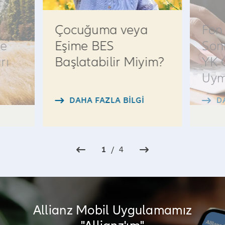
Çocuğuma veya
Fon
le
Eşime BES
Son
rı
Başlatabilir Miyim?
YK 
Uym
DAHA FAZLA BILGI
D
1
/
4
Allianz Mobil Uygulamamız