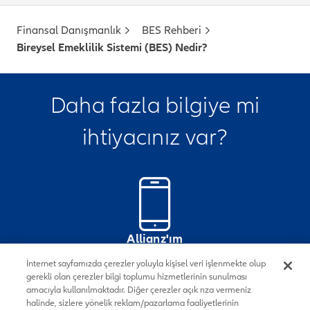
Finansal Danışmanlık
BES Rehberi
Bireysel Emeklilik Sistemi (BES) Nedir?
Daha fazla bilgiye mi
ihtiyacınız var?
Allianz'ım
Mobil Uygulamasını İndirin
İnternet sayfamızda çerezler yoluyla kişisel veri işlenmekte olup
gerekli olan çerezler bilgi toplumu hizmetlerinin sunulması
amacıyla kullanılmaktadır. Diğer çerezler açık rıza vermeniz
halinde, sizlere yönelik reklam/pazarlama faaliyetlerinin